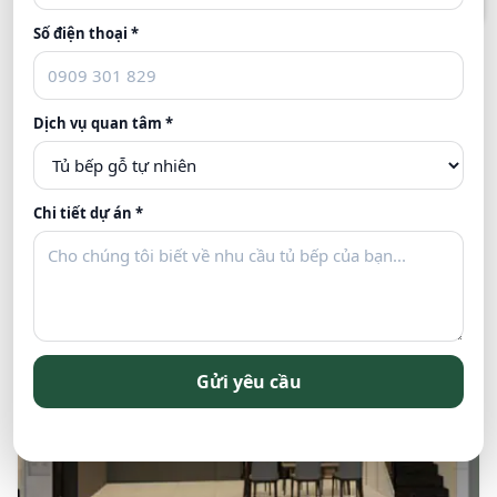
Số điện thoại *
[báo Giá 2026] 50+ Mẫu Tủ Bếp Nhựa & Acrylic
Dịch vụ quan tâm *
Bóng Gương
Liên hệ
Chi tiết dự án *
Gửi yêu cầu