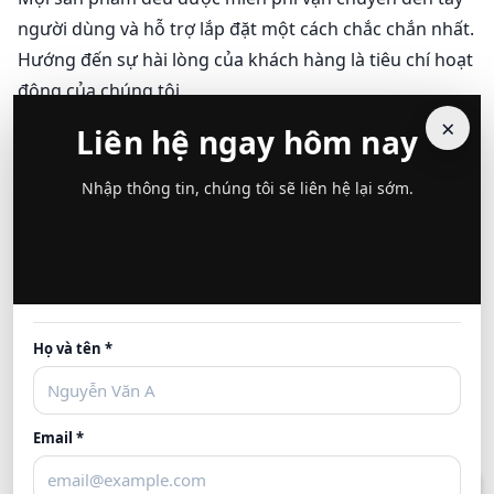
người dùng và hỗ trợ lắp đặt một cách chắc chắn nhất.
Hướng đến sự hài lòng của khách hàng là tiêu chí hoạt
động của chúng tôi.
×
Liên hệ ngay hôm nay
=> Quý khách đang băn khoăn chọn mẫu bếp gì? Chọn
loại gỗ nào? Vậy thì còn chần chừ gì mà không gọi
Nhập thông tin, chúng tôi sẽ liên hệ lại sớm.
ngay hotline 0918 880 481 để được chúng tôi hỗ trợ.
Họ và tên *
Email *