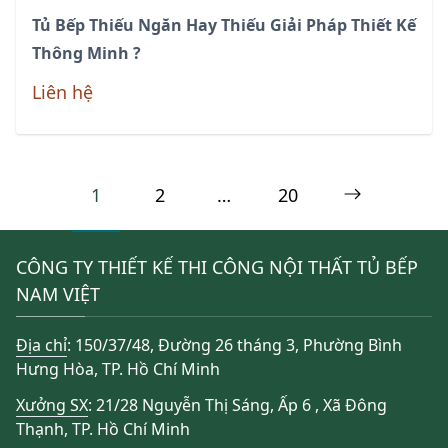
Tủ Bếp Thiếu Ngăn Hay Thiếu Giải Pháp Thiết Kế
Thông Minh ?
Liên hệ
Phân
Page
1
Page
2
…
Page
20
Next
trang
page
bài
CÔNG TY THIẾT KẾ THI CÔNG NỘI THẤT TỦ BẾP
viết
NAM VIỆT
Địa chỉ
: 150/37/48, Đường 26 tháng 3, Phường Bình
Hưng Hòa, TP. Hồ Chí Minh
Xưởng SX
: 21/28 Nguyễn Thị Sáng, Ấp 6 , Xã Đông
Thạnh, TP. Hồ Chí Minh