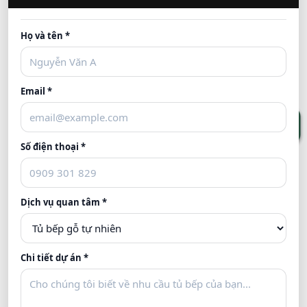
Tối ưu Không Gian Tủ Rượu ở Tủ Cầu Thang
Họ và tên *
Liên hệ
Email *
Số điện thoại *
Dịch vụ quan tâm *
Chi tiết dự án *
30+ Mẫu Tủ Rượu Đẹp đa Phong Cách đang Hot