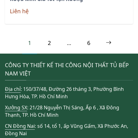
Liên hệ
Phân
Page
1
Page
2
…
Page
6
Next
trang
page
bài
CÔNG TY THIẾT KẾ THI CÔNG NỘI THẤT TỦ BẾP
viết
NAM VIỆT
Địa chỉ
: 150/37/48, Đường 26 tháng 3, Phường Bình
Hưng Hòa, TP. Hồ Chí Minh
Xưởng SX
: 21/28 Nguyễn Thị Sáng, Ấp 6 , Xã Đông
Thạnh, TP. Hồ Chí Minh
CN Đồng Nai
: số 14, tổ 1, ấp Vũng Gấm, Xã Phước An,
Đồng Nai