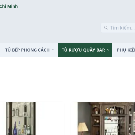
 Chí Minh
TỦ BẾP PHONG CÁCH
TỦ RƯỢU QUẦY BAR
PHỤ KIỆ