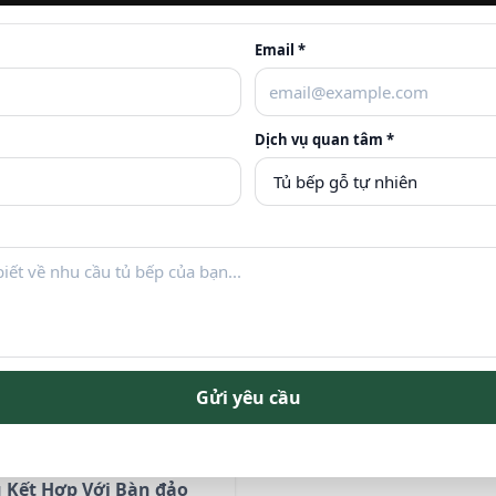
Email *
 Phòng Khách Nhỏ Gỗ
Phòng Kính Cất Trữ Rư
hiệp Sang Trọng Tr-2016
Cầu Thang Sang Trọng N
2015
Dịch vụ quan tâm *
Liên hệ
Gửi yêu cầu
 Kết Hợp Với Bàn đảo