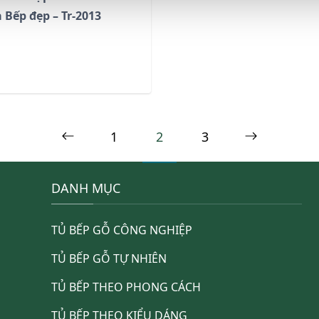
 Bếp đẹp – Tr-2013
Page
1
Page
2
Page
3
Next
Previous
page
page
DANH MỤC
TỦ BẾP GỖ CÔNG NGHIỆP
TỦ BẾP GỖ TỰ NHIÊN
TỦ BẾP THEO PHONG CÁCH
TỦ BẾP THEO KIỂU DÁNG