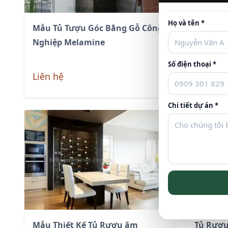
Họ và tên *
Mẫu Tủ Tượu Góc Bằng Gỗ Công
Tủ Rượu
Nghiệp Melamine
Công Ng
Số điện thoại *
Liên hệ
Liên hệ
Chi tiết dự án *
Mẫu Thiết Kế Tủ Rượu âm
Tủ Rượu