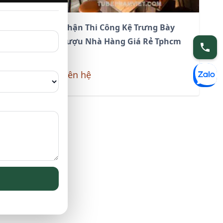
ợu Gầm
Nhận Thi Công Kệ Trưng Bày
hất Tr-
Rượu Nhà Hàng Giá Rẻ Tphcm
Liên hệ