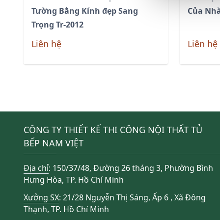
Tường Bằng Kính đẹp Sang
Của Nhà
Trọng Tr-2012
Liên hệ
Liên hệ
Phân
trang
bài
CÔNG TY THIẾT KẾ THI CÔNG NỘI THẤT TỦ
viết
BẾP NAM VIỆT
Địa chỉ
: 150/37/48, Đường 26 tháng 3, Phường Bình
Hưng Hòa, TP. Hồ Chí Minh
Xưởng SX
: 21/28 Nguyễn Thị Sáng, Ấp 6 , Xã Đông
Thạnh, TP. Hồ Chí Minh