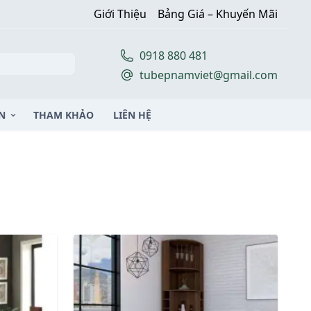
Giới Thiệu
Bảng Giá – Khuyến Mãi
0918 880 481
tubepnamviet@gmail.com
N
THAM KHẢO
LIÊN HỆ