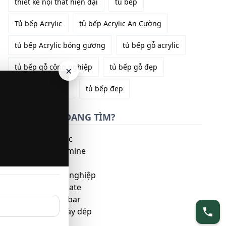
thiết kế nội thất hiện đại
tủ bếp
Tủ bếp Acrylic
tủ bếp Acrylic An Cường
tủ bếp Acrylic bóng gương
tủ bếp gỗ acrylic
tủ bếp gỗ công nghiệp
tủ bếp gỗ đẹp
×
tủ bếp laminate
tủ bếp đep
QUÝ KHÁCH ĐANG TÌM?
Tủ bếp gỗ Acrylic
Tủ bếp gỗ Melamine
Tủ bếp gỗ sồi
Tủ bếp gỗ công nghiệp
Tủ bếp gỗ laminate
Tủ bếp có quầy bar
Kệ trưng bày giày dép
Kệ trưng bày