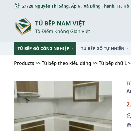
Skip
21/28 Nguyễn Thị Sáng, Ấp 6 , Xã Đông Thạnh, TP. Hồ
to
content
TỦ BẾP NAM VIỆT
Tô Điểm Không Gian Việt
TỦ BẾP GỖ CÔNG NGHIỆP
TỦ BẾP GỖ TỰ NHIÊN
Products
>>
Tủ bếp theo kiểu dáng
>>
Tủ bếp chữ L
>
T
A
2