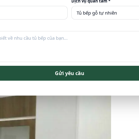
Dịch vụ quan tâm *
hình chữ L đơn giản giá rẻ
Gửi yêu cầu