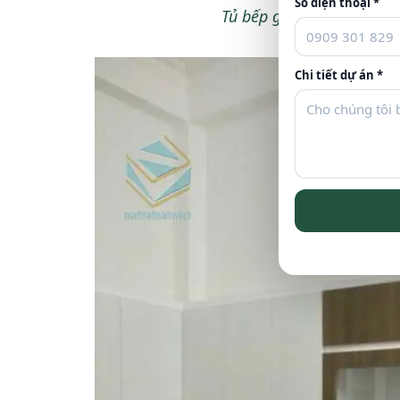
Số điện thoại *
Tủ bếp gỗ MDF
kháng ẩm 
Chi tiết dự án *