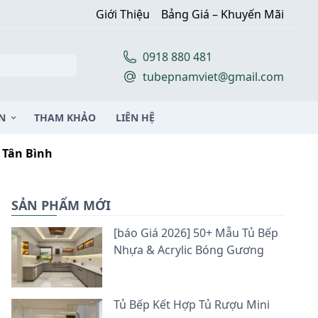
Giới Thiệu
Bảng Giá – Khuyến Mãi
0918 880 481
tubepnamviet@gmail.com
N
THAM KHẢO
LIÊN HỆ
 Tân Bình
SẢN PHẨM MỚI
[báo Giá 2026] 50+ Mẫu Tủ Bếp
Nhựa & Acrylic Bóng Gương
Tủ Bếp Kết Hợp Tủ Rượu Mini